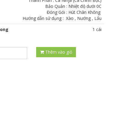
Thành Phần : Cá Ninja (Cá Chình Bọc)
Bảo Quản : Nhiệt độ dưới 0C
Đóng Gói : Hút Chân Không
Hướng dẫn sử dụng : Xào , Nướng , Lẩu
rong
1 cái
Thêm vào giỏ