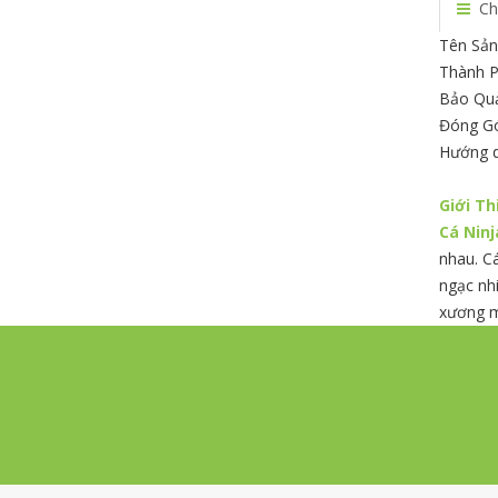
Ch
Tên Sản
Thành P
Bảo Quả
Đóng Gó
Hướng d
Giới Th
Cá Ninj
nhau. C
ngạc nhi
xương mà