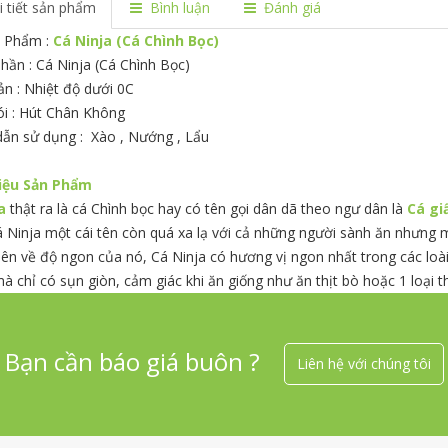
i tiết sản phẩm
Bình luận
Đánh giá
 Phẩm :
Cá Ninja (Cá Chình Bọc)
hần : Cá Ninja (Cá Chình Bọc)
n : Nhiệt độ dưới 0C
i : Hút Chân Không
ẫn sử dụng : Xào , Nướng , Lẩu
iệu Sản Phẩm
a
thật ra là cá Chình bọc hay có tên gọi dân dã theo ngư dân là
Cá gi
á Ninja một cái tên còn quá xa lạ với cả những người sành ăn nhưng 
ên về độ ngon của nó, Cá Ninja có hương vị ngon nhất trong các loài 
 chỉ có sụn giòn, cảm giác khi ăn giống như ăn thịt bò hoặc 1 loại t
Bạn cần báo giá buôn ?
Liên hệ với chúng tôi